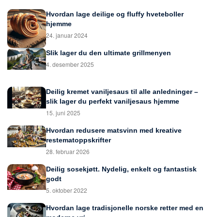
Hvordan lage deilige og fluffy hveteboller
hjemme
24. januar 2024
Slik lager du den ultimate grillmenyen
4. desember 2025
Deilig kremet vaniljesaus til alle anledninger –
slik lager du perfekt vaniljesaus hjemme
15. juni 2025
Hvordan redusere matsvinn med kreative
restematoppskrifter
28. februar 2026
Deilig sosekjøtt. Nydelig, enkelt og fantastisk
godt
5. oktober 2022
Hvordan lage tradisjonelle norske retter med en