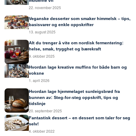
moderne vri
22. november 2025
Veganske desserter som smaker himmelsk – tips,
basisvarer og enkle oppskrifter
13. august 2025
Alt du trenger å vite om nordisk fermentering:
helse, smak, trygghet og bærekraft
9. oktober 2025
Hvordan lage kreative muffins for både barn og
voksne
1. april 2026
Hvordan lage hjemmelaget surdeigsbrød fra
bunnen av: Steg-for-steg oppskrift, tips og
tidslinje
20. september 2025
Fantastisk dessert – en dessert som taler for seg
selv!
4. oktober 2022