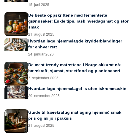
15. juni 2025
De beste oppskriftene med fermenterte
grønnsaker: Enkle tips, rask hverdagsmat og stor
smak
21. august 2025
Hvordan lage hjemmelagde krydderblandinger
for enhver rett
24. januar 2026
De mest trendy matrettene i Norge akkurat nå:
bærekraft, sjømat, streetfood og plantebasert
7. september 2025
Hvordan lage hjemmelaget is uten iskremmaskin
29. november 2025
Guide til bærekraftig matlaging hjemme: smak,
pris og miljø i praksis
21. august 2025