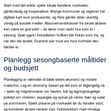
Start med det enkle: sjekk lokale bondens markeder,
gårdsutsalg og kooperativer. Mange kommuner og regioner har
digitale kart over produsenter, og flere gårder deler ukentlig
utvalg på sosiale medier. Abonnementskasser fra lokale aktører
kan være en god start – da lærer man raskt hva som er i
sesong. Spør også i fiskedisken hvilken båt fisken kom fra, og
når den ble landet. Svarene sier mye om hvor kortreist den
faktisk er.
Planlegg sesongbaserte måltider
og budsjett
Planlegging er nøkkelen til både bedre økonomi og mindre
matsvinn. Lag en ukemeny basert på det som er tilgjengelig nå
– epler og rotgrønnsaker om høsten, kål og lagringsdugelige
poteter om vinteren, asparges og spinat på våren, bær og salat
på sommeren. Sjekk prisene på markedet før du handler stort,
og kombiner dyrere råvarer (ost, fiskestykker) med rimelige