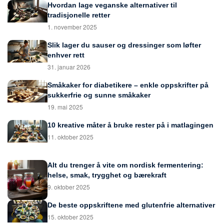
Hvordan lage veganske alternativer til
tradisjonelle retter
1. november 2025
Slik lager du sauser og dressinger som løfter
enhver rett
31. januar 2026
Småkaker for diabetikere – enkle oppskrifter på
sukkerfrie og sunne småkaker
19. mai 2025
10 kreative måter å bruke rester på i matlagingen
11. oktober 2025
Alt du trenger å vite om nordisk fermentering:
helse, smak, trygghet og bærekraft
9. oktober 2025
De beste oppskriftene med glutenfrie alternativer
15. oktober 2025