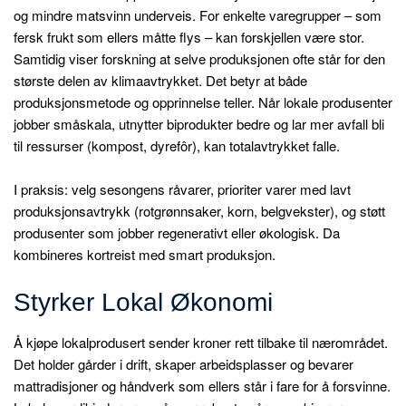
og mindre matsvinn underveis. For enkelte varegrupper – som
fersk frukt som ellers måtte flys – kan forskjellen være stor.
Samtidig viser forskning at selve produksjonen ofte står for den
største delen av klimaavtrykket. Det betyr at både
produksjonsmetode og opprinnelse teller. Når lokale produsenter
jobber småskala, utnytter biprodukter bedre og lar mer avfall bli
til ressurser (kompost, dyrefôr), kan totalavtrykket falle.
I praksis: velg sesongens råvarer, prioriter varer med lavt
produksjonsavtrykk (rotgrønnsaker, korn, belgvekster), og støtt
produsenter som jobber regenerativt eller økologisk. Da
kombineres kortreist med smart produksjon.
Styrker Lokal Økonomi
Å kjøpe lokalprodusert sender kroner rett tilbake til nærområdet.
Det holder gårder i drift, skaper arbeidsplasser og bevarer
mattradisjoner og håndverk som ellers står i fare for å forsvinne.