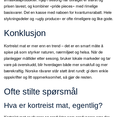
prisen lavest, og kombiner «pride pieces» med rimelige
basisvarer. Del en kasse med naboen for kvantumsrabatt. Hele
stykningsdeler og «ugly produce» er ofte rimeligere og like gode.
Konklusjon
Kortreist mat er mer enn en trend – det er en smart måte å
spise på som styrker naturen, nærmiljøet og helsa. Når de
planlegger måltider etter sesong, bruker lokale markeder og tar
vare på overskudd, blir hverdagen både mer smakfull og mer
bærekraftig. Norske råvarer står støtt året rundt: gi dem enkle
oppskrifter og litt oppmerksomhet, så gjør de resten.
Ofte stilte spørsmål
Hva er kortreist mat, egentlig?
Kortreist mat er råvarer og produkter som produseres nær der