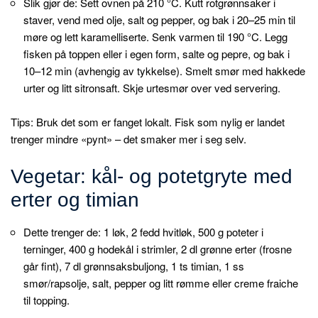
Slik gjør de: Sett ovnen på 210 °C. Kutt rotgrønnsaker i
staver, vend med olje, salt og pepper, og bak i 20–25 min til
møre og lett karamelliserte. Senk varmen til 190 °C. Legg
fisken på toppen eller i egen form, salte og pepre, og bak i
10–12 min (avhengig av tykkelse). Smelt smør med hakkede
urter og litt sitronsaft. Skje urtesmør over ved servering.
Tips: Bruk det som er fanget lokalt. Fisk som nylig er landet
trenger mindre «pynt» – det smaker mer i seg selv.
Vegetar: kål- og potetgryte med
erter og timian
Dette trenger de: 1 løk, 2 fedd hvitløk, 500 g poteter i
terninger, 400 g hodekål i strimler, 2 dl grønne erter (frosne
går fint), 7 dl grønnsaksbuljong, 1 ts timian, 1 ss
smør/rapsolje, salt, pepper og litt rømme eller creme fraiche
til topping.