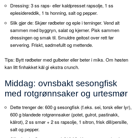
Dressing: 3 ss raps- eller kaldpresset rapsolje, 1 ss
eplesidereddik, 1 ts honning, salt og pepper.
Slik gjør de: Skjær rødbeter og eple i terninger. Vend alt
sammen med byggryn, salat og kjerner. Pisk sammen
dressingen og smak til. Smuldre geitost over rett før
servering. Friskt, sødmefullt og mettende.
Tips: Bytt rødbeter med gulbeter eller beter i miks. Om høsten
kan litt finhakket kål gi ekstra crunch.
Middag: ovnsbakt sesongfisk
med rotgrønnsaker og urtesmør
Dette trenger de: 600 g sesongfisk (f.eks. sei, torsk eller lyr),
600 g blandede rotgrønnsaker (potet, gulrot, pastinakk,
kålrot), 2 ss smør + 2 ss rapsolje, 1 sitron, frisk dill/persille,
salt og pepper.