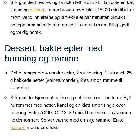
Slik gjør de: Fres løk og hvitløk i fett til blankt. Ha i poteter, kål,
timian og
buljong
. La småkoke under lokk i 15–20 min til alt er
mørt. Vend inn ertene og la trekke et par minutter. Smak til,
og topp med en skje rømme og litt ekstra timian. Billig, godt
og veldig norsk.
Dessert: bakte epler med
honning og rømme
Dette trenger de: 4 norske epler, 2 ss honning, 1 ts kanel, 25
g hakkede nøtter (valnøtt/mandel), 2 ss smør, rømme til
servering.
Slik gjør de: Kjerne ut eplene og sett dem i en liten form. Fyll
hulrommet med nøtter, kanel og en klatt smør, ringle over
honning. Bak på 200 °C i 18–22 min, til eplene er myke men
holder formen. Server varme med en skje rømme. Enkel
dessert
med stor effekt.