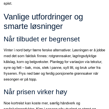
spist.
Vanlige utfordringer og
smarte løsninger
Når tilbudet er begrenset
Vinter i nord betyr færre ferske alternativer. Løsningen er å jobbe
med det som faktisk finnes: rotgrønnsaker, lagringsdyktige
kålslag, korn og belgvekster. Planlegg for variasjon via tekstur,
syre og fett – bak, mos, stek i panne, sylt litt, og bruk urter fra
fryseren. Frys ned bær og ferdig porsjonerte grønnsaker når
sesongen er på topp.
Når prisen virker høy
Noe kortreist kan koste mer, særlig håndverk og
småskalaprodukter. Kjøp i sesong når utvalget er størst og