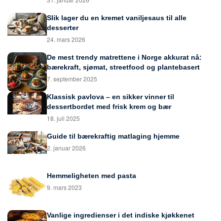
Slik lager du en kremet vaniljesaus til alle
desserter
24. mars 2026
De mest trendy matrettene i Norge akkurat nå:
bærekraft, sjømat, streetfood og plantebasert
7. september 2025
Klassisk pavlova – en sikker vinner til
dessertbordet med frisk krem og bær
18. juli 2025
Guide til bærekraftig matlaging hjemme
2. januar 2026
Hemmeligheten med pasta
9. mars 2023
Vanlige ingredienser i det indiske kjøkkenet