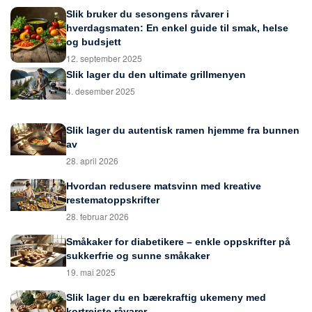
Slik bruker du sesongens råvarer i
hverdagsmaten: En enkel guide til smak, helse
og budsjett
12. september 2025
Slik lager du den ultimate grillmenyen
4. desember 2025
Slik lager du autentisk ramen hjemme fra bunnen
av
28. april 2026
Hvordan redusere matsvinn med kreative
restematoppskrifter
28. februar 2026
Småkaker for diabetikere – enkle oppskrifter på
sukkerfrie og sunne småkaker
19. mai 2025
Slik lager du en bærekraftig ukemeny med
kortreiste råvarer