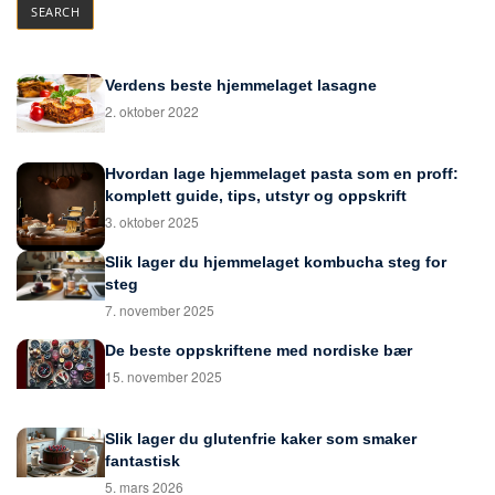
Verdens beste hjemmelaget lasagne
2. oktober 2022
Hvordan lage hjemmelaget pasta som en proff:
komplett guide, tips, utstyr og oppskrift
3. oktober 2025
Slik lager du hjemmelaget kombucha steg for
steg
7. november 2025
De beste oppskriftene med nordiske bær
15. november 2025
Slik lager du glutenfrie kaker som smaker
fantastisk
5. mars 2026