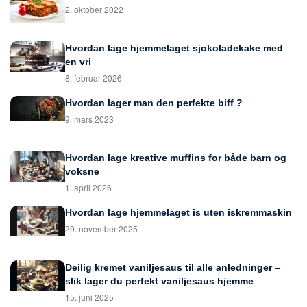
2. oktober 2022
Hvordan lage hjemmelaget sjokoladekake med
en vri
8. februar 2026
Hvordan lager man den perfekte biff ?
9. mars 2023
Hvordan lage kreative muffins for både barn og
voksne
1. april 2026
Hvordan lage hjemmelaget is uten iskremmaskin
29. november 2025
Deilig kremet vaniljesaus til alle anledninger –
slik lager du perfekt vaniljesaus hjemme
15. juni 2025