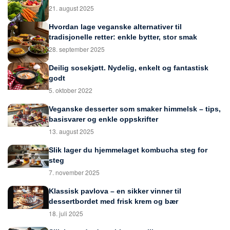
21. august 2025
Hvordan lage veganske alternativer til
tradisjonelle retter: enkle bytter, stor smak
28. september 2025
Deilig sosekjøtt. Nydelig, enkelt og fantastisk
godt
5. oktober 2022
Veganske desserter som smaker himmelsk – tips,
basisvarer og enkle oppskrifter
13. august 2025
Slik lager du hjemmelaget kombucha steg for
steg
7. november 2025
Klassisk pavlova – en sikker vinner til
dessertbordet med frisk krem og bær
18. juli 2025