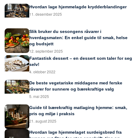
Hvordan lage hjemmelagde krydderblandinger
11. desember 2025
Slik bruker du sesongens råvarer i
hverdagsmaten: En enkel guide til smak, helse
og budsjett
12. september 2025
Fantastisk dessert – en dessert som taler for seg
selv!
4. oktober 2022
De beste vegetariske middagene med ferske
råvarer for sunnere og bærekraftige valg
5. mai 2025
Guide til bærekraftig matlaging hjemme: smak,
pris og miljø i praksis
21. august 2025
Hvordan lage hjemmelaget surdeigsbrød fra