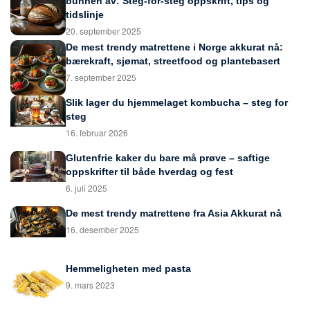
bunnen av: Steg-for-steg oppskrift, tips og
tidslinje
20. september 2025
De mest trendy matrettene i Norge akkurat nå:
bærekraft, sjømat, streetfood og plantebasert
7. september 2025
Slik lager du hjemmelaget kombucha – steg for
steg
16. februar 2026
Glutenfrie kaker du bare må prøve – saftige
oppskrifter til både hverdag og fest
6. juli 2025
De mest trendy matrettene fra Asia Akkurat nå
16. desember 2025
Hemmeligheten med pasta
9. mars 2023